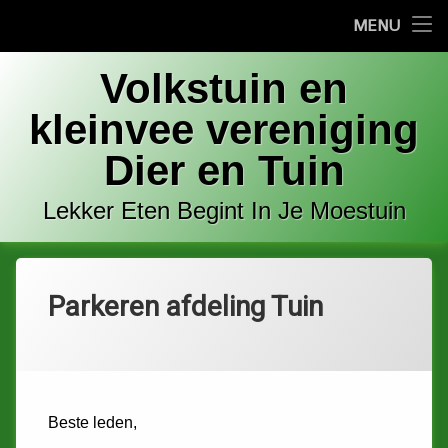
MENU
Home
Ga
Welkom
Volkstuin en
naar
de
kleinvee vereniging
Bestuur
inhoud
Dier en Tuin
Adres
Lekker Eten Begint In Je Moestuin
Contact
Commissies
Parkeren afdeling Tuin
Tuin / kavel te huur
Categorieën:
Geplaatst op
Geüpdatet op
door
Uncategorized
Louis
5 juni 2020
22 oktober 2020
Beste leden,