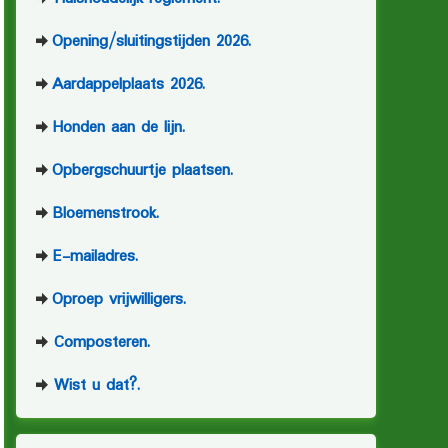
Opening/sluitingstijden 2026.
Aardappelplaats 2026.
Honden aan de lijn.
Opbergschuurtje plaatsen.
Bloemenstrook.
E-mailadres.
Oproep vrijwilligers.
Composteren.
Wist u dat?.