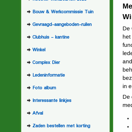
Me
Bouw & Werkcommissie Tuin
Wi
Gevraagd-aangeboden-ruilen
De 
Clubhuis - kantine
het
fun
Winkel
led
and
Complex Dier
beh
Ledeninformatie
bez
in 
Foto album
De 
Interessante linkjes
med
Afval
Zaden bestellen met korting