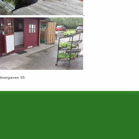
Weergaven:
55