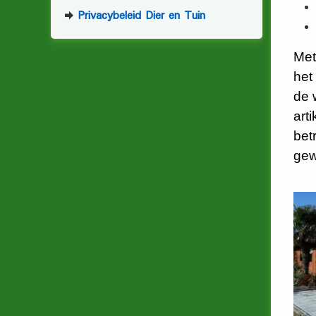
Privacybeleid Dier en Tuin
Met
het
de 
art
bet
gew