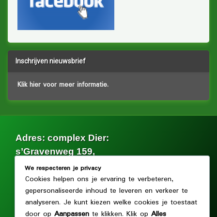
Inschrijven nieuwsbrief
Klik hier voor meer informatie.
Adres: complex Dier:
s’Gravenweg 159,
2902 LG Capelle aan den IJssel.
We respecteren je privacy
Cookies helpen ons je ervaring te verbeteren,
Facebook
gepersonaliseerde inhoud te leveren en verkeer te
analyseren. Je kunt kiezen welke cookies je toestaat
door op
Aanpassen
te klikken. Klik op
Alles
© Volkstuin en kleinvee vereniging Dier en Tuin. Alle rechten