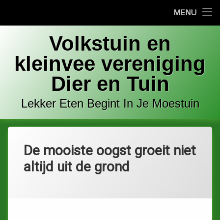
MENU
Home
Ga
Welkom
Volkstuin en
naar
de
kleinvee vereniging
Bestuur
inhoud
Dier en Tuin
Adres
Lekker Eten Begint In Je Moestuin
Contact
Commissies
De mooiste oogst groeit niet
Tuin / kavel te huur
altijd uit de grond
Categorieën:
Geplaatst op
door
Uncategorized
Louis
1 juni 2026