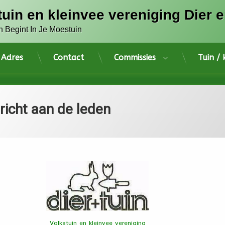
tuin en kleinvee vereniging Dier e
n Begint In Je Moestuin
Adres
Contact
Commissies
Tuin /
richt aan de leden
rieën:
tst op
gorized
ouis
16 juli 2024
Volkstuin en kleinvee vereniging