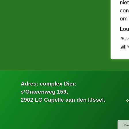
nie
con
om 
Lou
16 ju
Adres: complex Dier:
s’Gravenweg 159,
2902 LG Capelle aan den IJssel.
©