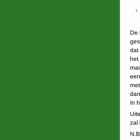
De 
ges
dat
het
mai
een
met
dan 
In 
Uit
zal
N.B