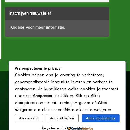
Inschrijven nieuwsbrief
Klik hier voor meer informatie.
We respecteren je privacy
Cookies helpen ons je ervaring te verbeteren,
gepersonaliseerde inhoud te leveren en verkeer te
Adres: complex Tuin:
analyseren. Je kunt kiezen welke cookies je toestaat
Prins Alexanderlaan 400,
door op
Aanpassen
te klikken. Klik op
Alles
2902 LL Capelle aan den IJssel.
accepteren
om toestemming te geven of
Alles
weigeren
om niet-essentiële cookies te weigeren.
Aanpassen
Alles afwijzen
Alles accepteren
Aangedreven door