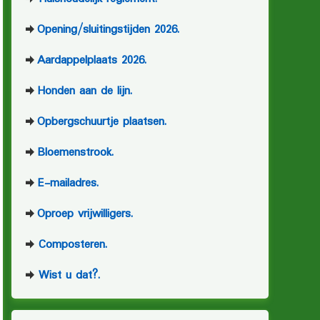
Opening/sluitingstijden 2026.
Aardappelplaats 2026.
Honden aan de lijn.
Opbergschuurtje plaatsen.
Bloemenstrook.
E-mailadres.
Oproep vrijwilligers.
Composteren.
Wist u dat?.