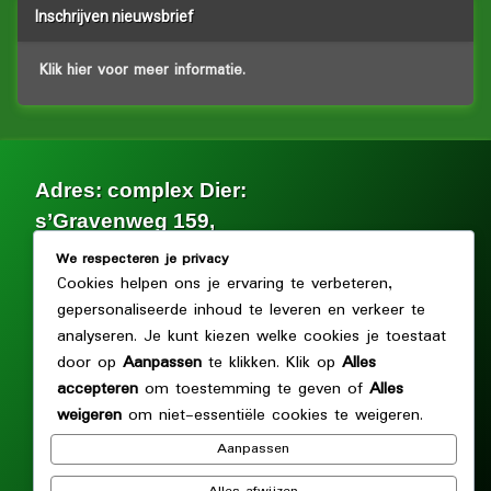
Inschrijven nieuwsbrief
Klik hier voor meer informatie.
Adres: complex Dier:
s’Gravenweg 159,
2902 LG Capelle aan den IJssel.
We respecteren je privacy
Cookies helpen ons je ervaring te verbeteren,
Facebook
gepersonaliseerde inhoud te leveren en verkeer te
analyseren. Je kunt kiezen welke cookies je toestaat
door op
Aanpassen
te klikken. Klik op
Alles
© Volkstuin en kleinvee vereniging Dier en Tuin. Alle rechten
voorbehouden.
accepteren
om toestemming te geven of
Alles
weigeren
om niet-essentiële cookies te weigeren.
Archief
Aanpassen
Archief