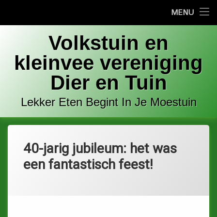
MENU
Home
Ga
Welkom
Volkstuin en
naar
de
kleinvee vereniging
Bestuur
inhoud
Dier en Tuin
Adres
Lekker Eten Begint In Je Moestuin
Contact
Commissies
40-jarig jubileum: het was
Tuin / kavel te huur
een fantastisch feest!
Categorieën:
Geplaatst op
door
Uncategorized
Louis
22 juni 2026