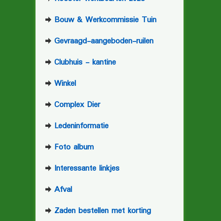
Bouw & Werkcommissie Tuin
Gevraagd-aangeboden-ruilen
Clubhuis - kantine
Winkel
Complex Dier
Ledeninformatie
Foto album
Interessante linkjes
Afval
Zaden bestellen met korting