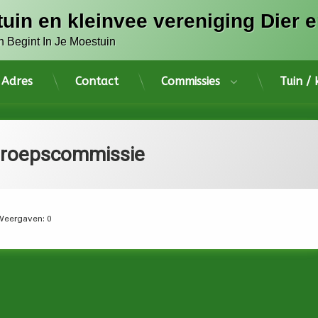
tuin en kleinvee vereniging Dier e
n Begint In Je Moestuin
Adres
Contact
Commissies
Tuin /
roepscommissie
Weergaven:
0