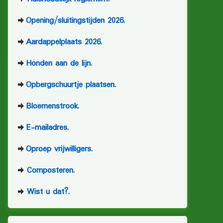
Opening/sluitingstijden 2026.
Aardappelplaats 2026.
Honden aan de lijn.
Opbergschuurtje plaatsen.
Bloemenstrook.
E-mailadres.
Oproep vrijwilligers.
Composteren.
Wist u dat?.