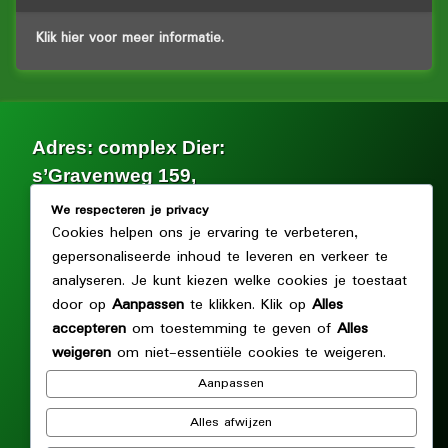
Klik hier voor meer informatie.
Adres: complex Dier:
s’Gravenweg 159,
2902 LG Capelle aan den IJssel.
We respecteren je privacy
Cookies helpen ons je ervaring te verbeteren,
Facebook
gepersonaliseerde inhoud te leveren en verkeer te
analyseren. Je kunt kiezen welke cookies je toestaat
door op
Aanpassen
te klikken. Klik op
Alles
© Volkstuin en kleinvee vereniging Dier en Tuin. Alle rechten
voorbehouden.
accepteren
om toestemming te geven of
Alles
weigeren
om niet-essentiële cookies te weigeren.
Archief
Aanpassen
Archief
Alles afwijzen
Adres: complex Tuin: