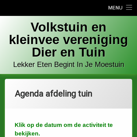
MENU
Home
Ga
Welkom
Volkstuin en
naar
de
kleinvee vereniging
Bestuur
inhoud
Dier en Tuin
Adres
Lekker Eten Begint In Je Moestuin
Contact
Commissies
Agenda afdeling tuin
Tuin / kavel te huur
Klik op de datum om de activiteit te
bekijken.